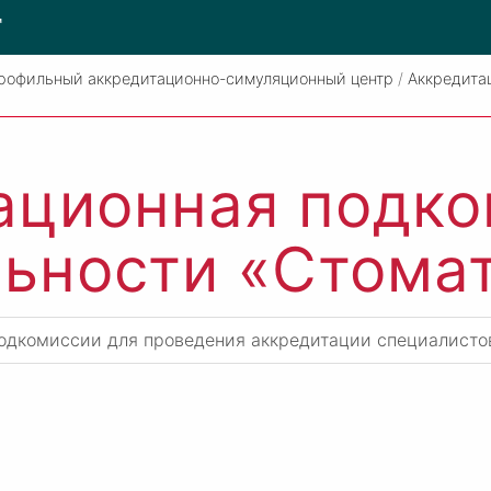
Т
рофильный аккредитационно-симуляционный центр
/
Аккредита
ационная подко
ьности «Стома
одкомиссии для проведения аккредитации специалисто