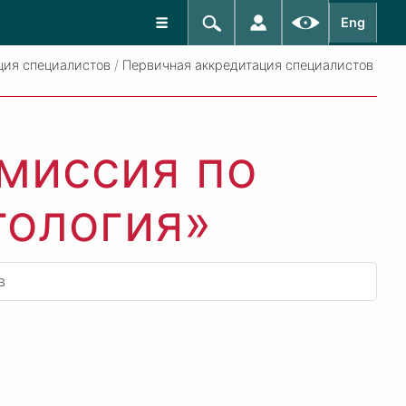
Eng
ция специалистов
/
Первичная аккредитация специалистов
миссия по
тология»
в